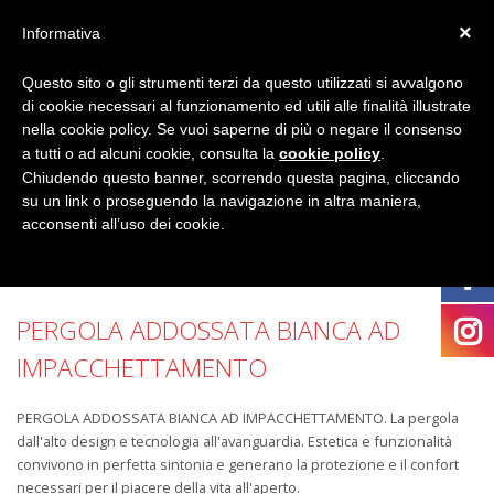
×
Informativa
Questo sito o gli strumenti terzi da questo utilizzati si avvalgono
di cookie necessari al funzionamento ed utili alle finalità illustrate
nella cookie policy. Se vuoi saperne di più o negare il consenso
a tutti o ad alcuni cookie, consulta la
cookie policy
.
Chiudendo questo banner, scorrendo questa pagina, cliccando
su un link o proseguendo la navigazione in altra maniera,
acconsenti all’uso dei cookie.
PERGOLA ADDOSSATA BIANCA AD
IMPACCHETTAMENTO
PERGOLA ADDOSSATA BIANCA AD IMPACCHETTAMENTO. La pergola
dall'alto design e tecnologia all'avanguardia. Estetica e funzionalità
convivono in perfetta sintonia e generano la protezione e il confort
necessari per il piacere della vita all'aperto.