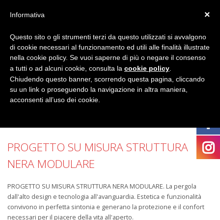
×
Informativa
Questo sito o gli strumenti terzi da questo utilizzati si avvalgono
di cookie necessari al funzionamento ed utili alle finalità illustrate
nella cookie policy. Se vuoi saperne di più o negare il consenso
a tutti o ad alcuni cookie, consulta la
cookie policy
.
Chiudendo questo banner, scorrendo questa pagina, cliccando
su un link o proseguendo la navigazione in altra maniera,
acconsenti all’uso dei cookie.
PROGETTO SU MISURA STRUTTURA
NERA MODULARE
PROGETTO SU MISURA STRUTTURA NERA MODULARE. La pergola
dall'alto design e tecnologia all'avanguardia. Estetica e funzionalità
convivono in perfetta sintonia e generano la protezione e il confort
necessari per il piacere della vita all'aperto.