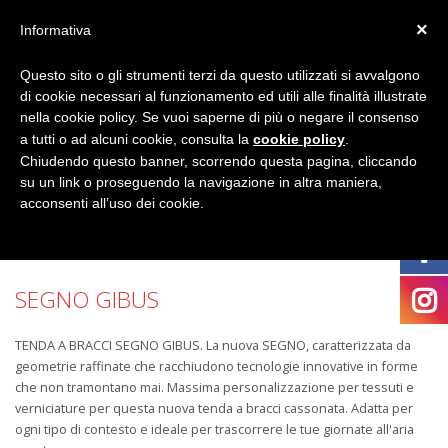
×
Informativa
Questo sito o gli strumenti terzi da questo utilizzati si avvalgono
di cookie necessari al funzionamento ed utili alle finalità illustrate
nella cookie policy. Se vuoi saperne di più o negare il consenso
a tutti o ad alcuni cookie, consulta la
cookie policy
.
Chiudendo questo banner, scorrendo questa pagina, cliccando
su un link o proseguendo la navigazione in altra maniera,
acconsenti all’uso dei cookie.
SEGNO GIBUS
TENDA A BRACCI SEGNO GIBUS. La nuova SEGNO, caratterizzata da
geometrie raffinate che racchiudono tecnologie innovative in forme
che non tramontano mai. Massima personalizzazione per tessuti e
verniciature per questa nuova tenda a bracci cassonata. Adatta per
ogni tipo di contesto e ideale per trascorrere le tue giornate all'aria